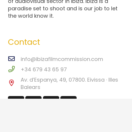
of audiovisual sector in Ibiza. Ibiza is a
paradise set to shoot and is our job to let
the world know it.
Contact
info@ibizafilmcommission.com
+34 679 43 65 97
Av. d’Espanya, 49, 07800. Eivissa · Illes
Balears
©
Ibiza Film Commission
2026