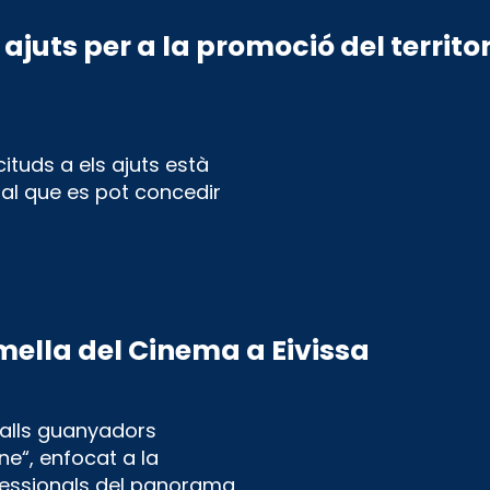
ajuts per a la promoció del territo
tuds a els ajuts està
ual que es pot concedir
rmella del Cinema a Eivissa
alls guanyadors
ne“, enfocat a la
fessionals del panorama