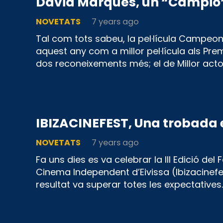
David Marqués, un “Campió”
NOVETATS
7 years ago
Tal com tots sabeu, la pel·lícula Campeon
aquest any com a millor pel·lícula als Pr
dos reconeixements més; el de Millor acto
IBIZACINEFEST, Una trobada 
NOVETATS
7 years ago
Fa uns dies es va celebrar la III Edició del 
Cinema Independent d’Eivissa (Ibizacinefes
resultat va superar totes les expectatives. 