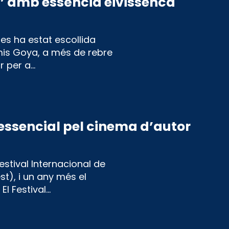
 amb essència eivissenca
es ha estat escollida
emis Goya, a més de rebre
r per a…
essencial pel cinema d’autor
Festival Internacional de
t), i un any més el
El Festival…