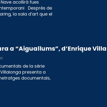
Nave acollirà fues
t contemporani Després de
ring, la sala d’art que el
tura a “Aiguallums”, d’Enrique Vill
go
cumentals de la sèrie
e Villalonga presenta a
rtmetratges documentals,