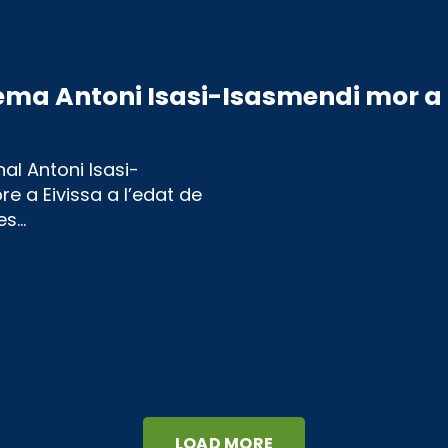
inema Antoni Isasi-Isasmendi mor a 
al Antoni Isasi-
e a Eivissa a l’edat de
es…
LOAD MORE