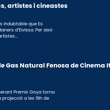
, artistes i cineastes
És indubtable que Es
ners d’Eivissa. Per això
rtistes.…
cle Gas Natural Fenosa de Cinema I
inerant Premis Goya torna
 projecció a les 19h de