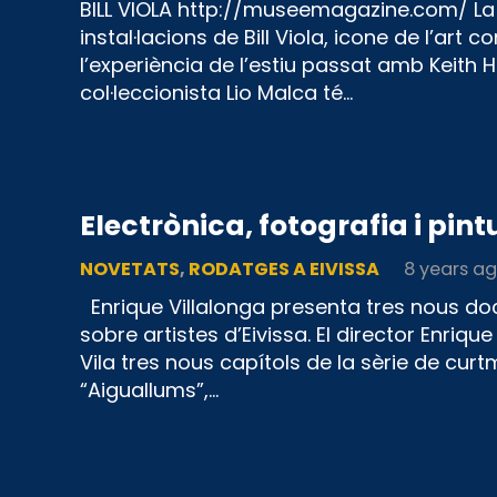
BILL VIOLA http://museemagazine.com/ La 
instal·lacions de Bill Viola, icone de l’ar
l’experiència de l’estiu passat amb Keith Ha
col·leccionista Lio Malca té…
Electrònica, fotografia i pin
NOVETATS
,
RODATGES A EIVISSA
8 years a
Enrique Villalonga presenta tres nous do
sobre artistes d’Eivissa. El director Enriqu
Vila tres nous capítols de la sèrie de cu
“Aiguallums”,…