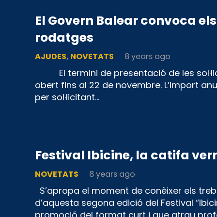
El Govern Balear convoca els 
rodatges
AJUDES
,
NOVETATS
8 years ago
El termini de presentació de les sol·lici
obert fins al 22 de novembre. L’import an
per sol·licitant…
Festival Ibicine, la catifa ve
NOVETATS
8 years ago
S’apropa el moment de conèixer els treb
d’aquesta segona edició del Festival “Ibici
promoció del format curt i que atrau pro