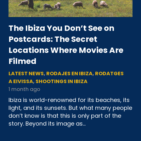
The Ibiza You Don’t See on
Postcards: The Secret
Locations Where Movies Are
Filmed
LATEST NEWS
,
RODAJES EN IBIZA
,
RODATGES
A EIVISSA
,
SHOOTINGS IN IBIZA
1 month ago
Ibiza is world-renowned for its beaches, its
light, and its sunsets. But what many people
don’t know is that this is only part of the
story. Beyond its image as…