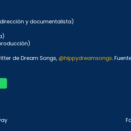
dirección y documentalista)
a)
 producción)
itter de Dream Songs,
@hippydreamsongs
. Fuente
way
Fa