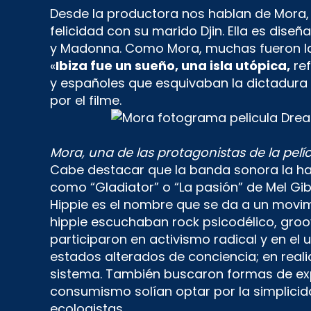
Desde la productora nos hablan de Mora, u
felicidad con su marido Djin. Ella es dis
y Madonna. Como Mora, muchas fueron las p
«
Ibiza fue un sueño, una isla utópica,
ref
y españoles que esquivaban la dictadura f
por el filme.
Mora, una de las protagonistas de la pelíc
Cabe destacar que la banda sonora la h
como “Gladiator” o “La pasión” de Mel Gi
Hippie es el nombre que se da a un movimi
hippie escuchaban rock psicodélico, groov
participaron en activismo radical y en el
estados alterados de conciencia; en real
sistema. También buscaron formas de exp
consumismo solían optar por la simplicidad
ecologistas.