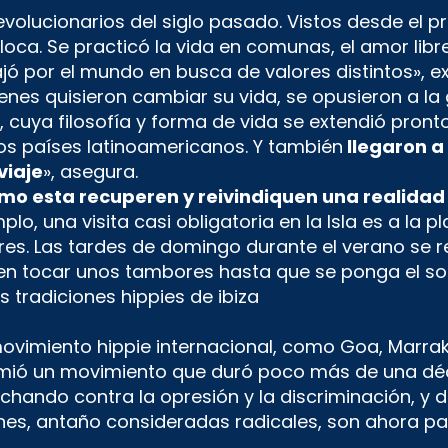
olucionarios del siglo pasado. Vistos desde el pr
loca. Se practicó la vida en comunas, el amor libr
iajó por el mundo en busca de valores distintos», e
enes quisieron cambiar su vida, se opusieron a la
s, cuya filosofía y forma de vida se extendió pron
nos países latinoamericanos. Y también
llegaron a
viaje
», asegura.
o esta recuperen y reivindiquen una realidad qu
lo, una visita casi obligatoria en la Isla es a la p
. Las tardes de domingo durante el verano se real
 en tocar unos tambores hasta que se ponga el sol
 movimiento hippie internacional, como Goa, Marra
grimió un movimiento que duró poco más de una d
uchando contra la opresión y la discriminación, y 
nes, antaño consideradas radicales, son ahora par