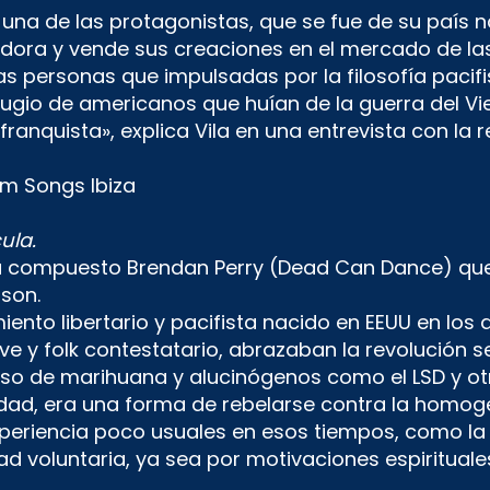
na de las protagonistas, que se fue de su país na
eñadora y vende sus creaciones en el mercado de la
ersonas que impulsadas por la filosofía pacifista
ugio de americanos que huían de la guerra del 
ranquista», explica Vila en una entrevista con la
ula.
a compuesto Brendan Perry (Dead Can Dance) que
bson.
ento libertario y pacifista nacido en EEUU en los
e y folk contestatario, abrazaban la revolución se
 uso de marihuana y alucinógenos como el LSD y ot
idad, era una forma de rebelarse contra la homo
eriencia poco usuales en esos tiempos, como la 
 voluntaria, ya sea por motivaciones espirituales-r