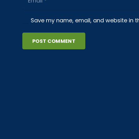
Save my name, email, and website in th
POST COMMENT
About us
Ibiza Film Commission is a non-profit
organization with the aim of promoting
film tourism and encouraging the
development of audiovisual sector in
Ibiza. Ibiza is a paradise set to shoot
and is our job to let the world know it.