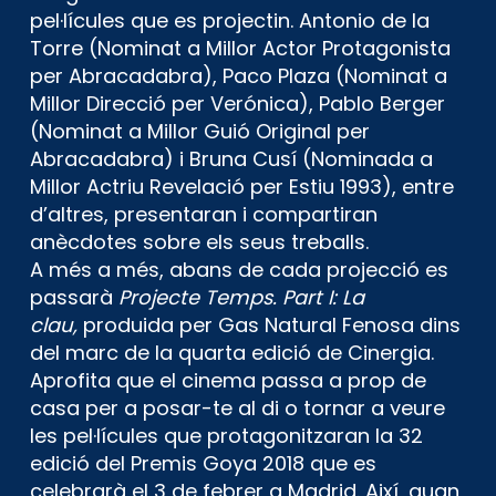
pel·lícules que es projectin. Antonio de la
Torre (Nominat a Millor Actor Protagonista
per Abracadabra), Paco Plaza (Nominat a
Millor Direcció per Verónica), Pablo Berger
(Nominat a Millor Guió Original per
Abracadabra) i Bruna Cusí (Nominada a
Millor Actriu Revelació per Estiu 1993), entre
d’altres, presentaran i compartiran
anècdotes sobre els seus treballs.
A més a més, abans de cada projecció es
passarà
Projecte Temps. Part I: La
clau,
produida per Gas Natural Fenosa dins
del marc de la quarta edició de Cinergia.
Aprofita que el cinema passa a prop de
casa per a posar-te al di o tornar a veure
les pel·lícules que protagonitzaran la 32
edició del Premis Goya 2018 que es
celebrarà el 3 de febrer a Madrid. Així, quan