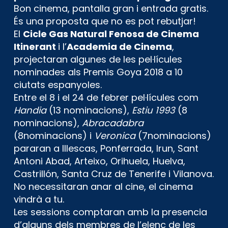
Bon cinema, pantalla gran i entrada gratis.
És una proposta que no es pot rebutjar!
El
Cicle Gas Natural Fenosa de Cinema
Itinerant
i l’
Academia de Cinema
,
projectaran algunes de les pel·lícules
nominades als Premis Goya 2018 a 10
ciutats espanyoles.
Entre el 8 i el 24 de febrer pel·lícules com
Handia
(13 nominacions),
Estiu 1993
(8
nominacions),
Abracadabra
(8nominacions) i
Veronica
(7nominacions)
pararan a Illescas, Ponferrada, Irun, Sant
Antoni Abad, Arteixo, Orihuela, Huelva,
Castrillón, Santa Cruz de Tenerife i Vilanova.
No necessitaran anar al cine, el cinema
vindrà a tu.
Les sessions comptaran amb la presencia
d’alguns dels membres de l’elenc de les