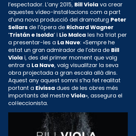
l’espectador. L’any 2015,
Bill Viola
va crear
aquestes vídeo-instal·lacions com a part
d’una nova producció del dramaturg
Peter
Sellars
de l’òpera de
Richard Wagner
‘
Tristán e Isolda
‘ i
Lio Malca
les ha triat per
a presentar-les a
La Nave
: «Sempre he
estat un gran admirador de l’obra de
Bill
Viola
i, des del primer moment que vaig
entrar a
La Nave
, vaig visualitzar la seva
obra projectada a gran escala allà dins.
Aquest any aquest somni s’ha fet realitat
portant a
Eivissa
dues de les obres més
importants del mestre
Viola
», assegura el
col·leccionista.