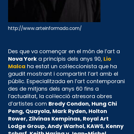
http://www.arteinformado.com/
Des que va començar en el món de l’art a
Nova York
a principis dels anys 90,
Lio
Malca
ha estat un col·leccionista que ha
gaudit mostrant i compartint l’art amb el
públic. Especialitzada en l’art contemporani
des de mitjans dels anys 60 fins a
l’actualitat, la col·lecció atresora obres
d’artistes com
Brody Condon, Hung Chi
Peng, Quayola, Mark Ryden, Holton
Rower, Zilvinas Kempinas, Royal Art
Lodge Group, Andy Warhol, KAWS, Kenny
Scharf, Keith Haring y Jean-Michel