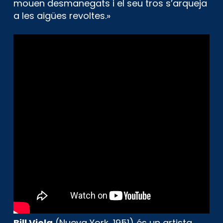
mouen desmanegats i el seu tros s’arqueja
a les aigües revoltes.»
Bill Viola
(Nueva York, 1951) és un artista