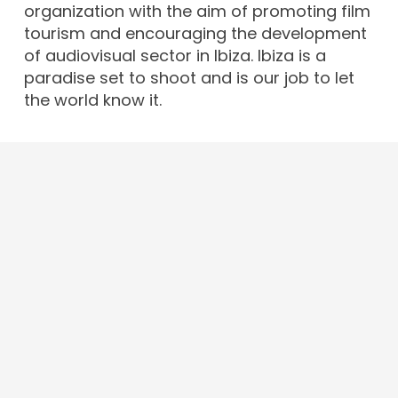
organization with the aim of promoting film
tourism and encouraging the development
of audiovisual sector in Ibiza. Ibiza is a
paradise set to shoot and is our job to let
the world know it.
Contact
info@ibizafilmcommission.com
+34 679 43 65 97
Av. d’Espanya, 49, 07800. Eivissa · Illes
Balears