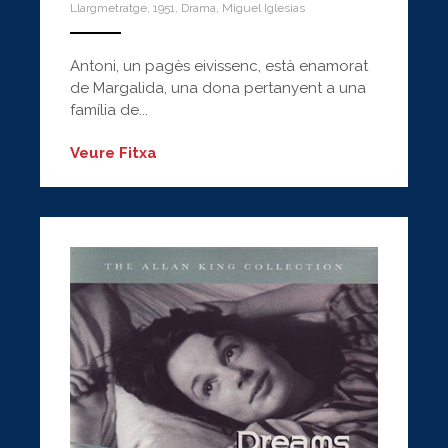
Llargmetratge
,
1951
,
Drama
,
Miguel Iglesias
ANEMPTYTEXTLLINE
Antoni, un pagès eivissenc, està enamorat
de Margalida, una dona pertanyent a una
família de...
Veure Fitxa