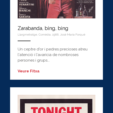
Zarabanda, bing, bing
Llargmetratge
,
Comèdia
,
1966
,
José María Forqué
ANEMPTYTEXTLLINE
Un ceptre d'or i pedres precioses atreu
l'atenció i l'avarícia de nombroses
persones i grups...
Veure Fitxa