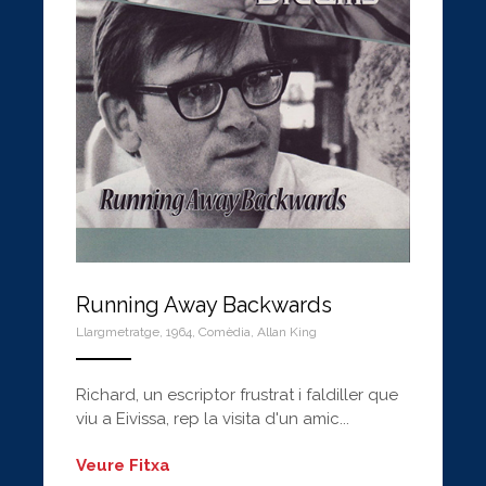
Running Away Backwards
Llargmetratge
,
1964
,
Comèdia
,
Allan King
ANEMPTYTEXTLLINE
Richard, un escriptor frustrat i faldiller que
viu a Eivissa, rep la visita d'un amic...
Veure Fitxa