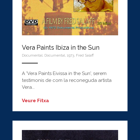
Vera Paints Ibiza in the Sun
Documental
,
Documental
,
1973
,
Fred Salaff
ANEMPTYTEXTLLINE
A 'Vera Paints Eivissa in the Sun', serem
testimonis de com la reconeguda artista
Vera...
Veure Fitxa