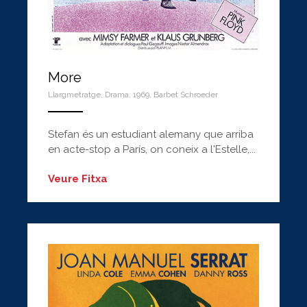
More
Llargmetratge
,
Drama
,
1969
,
Barbet Schroeder
ANEMPTYTEXTLLINE
Stefan és un estudiant alemany que arriba
en acte-stop a París, on coneix a l'Estelle,...
Veure Fitxa