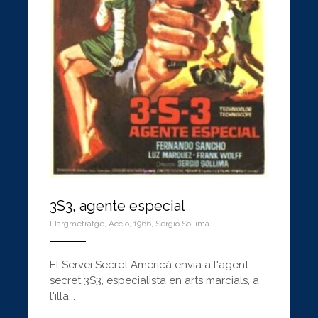
3S3, agente especial
Llargmetratge
,
Acció
,
1966
,
Sergio Sollima
ANEMPTYTEXTLLINE
El Servei Secret Americà envia a l'agent
secret 3S3, especialista en arts marcials, a
l'illa...