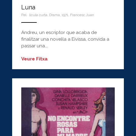
Luna
Pel · lícula curta
,
Drama
,
1971
,
Francesc Juan
ANEMPTYTEXTLLINE
Andreu, un escriptor que acaba de
finalitzar una novel·la a Eivissa, convida a
passar una...
Veure Fitxa