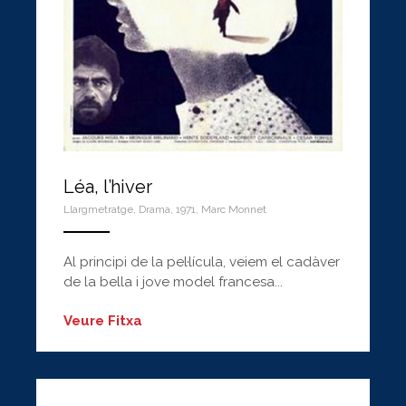
Léa, l’hiver
Llargmetratge
,
Drama
,
1971
,
Marc Monnet
ANEMPTYTEXTLLINE
Al principi de la pel·lícula, veiem el cadàver
de la bella i jove model francesa...
Veure Fitxa