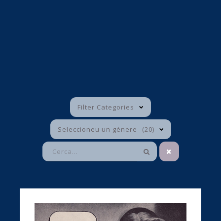
Filter Categories
Seleccioneu un gènere
20