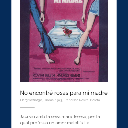
No encontré rosas para mi madre
Llargmetratge
,
Drama
,
1973
,
Francisco Rovira-Beleta
ANEMPTYTEXTLLINE
Jaci viu amb la seva mare Teresa, per la
qual professa un amor malaltís. La...