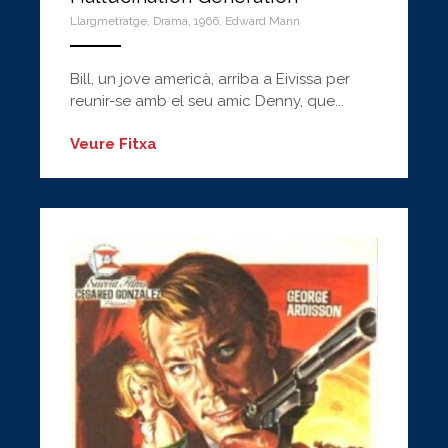
Llargmetratge
,
Drama
,
1966
,
Edward Mann
ANEMPTYTEXTLLINE
Bill, un jove americà, arriba a Eivissa per
reunir-se amb el seu amic Denny, que...
Veure Fitxa