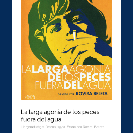
La larga agonía de los peces
fuera del agua
Llargmetratge
,
Drama
,
1970
,
Francisco Rovira-Beleta