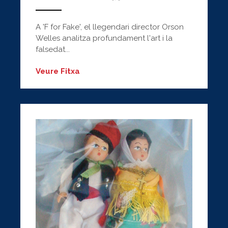
ANEMPTYTEXTLLINE
A 'F for Fake', el llegendari director Orson
Welles analitza profundament l'art i la
falsedat...
Veure Fitxa