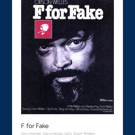
F for Fake
Documental
,
Documental
,
1975
,
Orson Welles