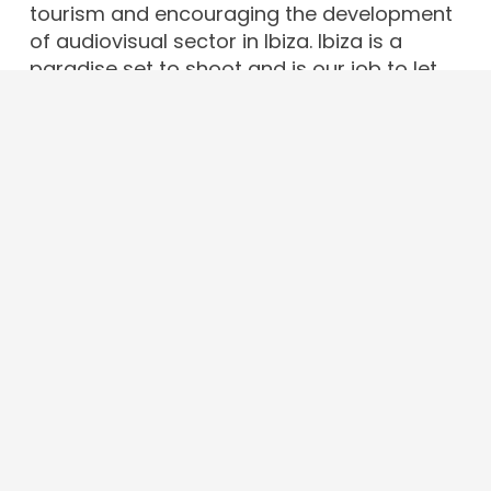
tourism and encouraging the development
of audiovisual sector in Ibiza. Ibiza is a
paradise set to shoot and is our job to let
the world know it.
Contact
info@ibizafilmcommission.com
+34 679 43 65 97
Av. d’Espanya, 49, 07800. Eivissa · Illes
Balears