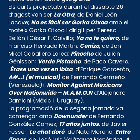
Els curts projectats durant el dissabte 26
d’agost van ser
La Otra
, de Daniel León
Lacave;
No es fácil ser Gorka Otxoa
amb el
mateix Gorka Otxoa i dirigit per Teresa
Bellón i César F. Calvillo;
Ya no te quiero,
de
Franciso Hervada Martín;
Cenizo
, de Jon
Mikel Caballero Lorea;
Pinocho
de Julián
Génisson;
Verde Pistacho
, de Paco Cavero;
Érase una vez en Ibiza
, d’Enrique Garcerán,
A#…! (el musical)
de Fernando Cermeño
(Venezuela)i
Monitor Against Mexicans
Over Nationwide – M.A.M.O.N
d’Alejandro
Damiani (Méxic i Uruguay).
La programació de la segona jornada va
començar amb
Downunder
de Fernando
González Gómez;
17 años juntos
, de Javier
Fesser;
Le chat doré
de Nata Moreno;
Entre
líneas
, de José Luis Velázquez Menéndez;
A