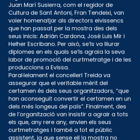
Juan Marí Susierra, com el regidor de
Cultura de Sant Antoni, Fran Tendeixi, van
voler homenatjar als directors eivissencs
que han passat per la mostra des dels
seus inicis: Adrián Cardona, José Luis Mir i
Helher Escribano. Per això, se’ls va lliurar
diplomes en els quals se’ls agraïa la seva
labor de promoció del curtmetratge i de les
produccions a Evissa.
Paral·lelament el concellerl Treida va
assegurar que el veritable mèrit del
certamen és dels seus organitzadors, “que
han aconseguit convertir el certamen en un
dels més longeus del país”. Finalment, des
de l’organització van insistir a agrair a tots
els que, any rere any, envien els seus
curtmetratges i també a tot el públic
assistent, ja que sense ell la mostra no