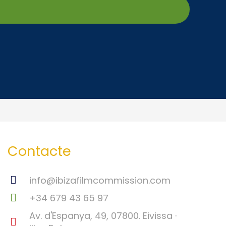
Contacte
info@ibizafilmcommission.com
+34 679 43 65 97
Av. d'Espanya, 49, 07800. Eivissa ·