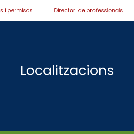
s i permisos
Directori de professionals
Localitzacions