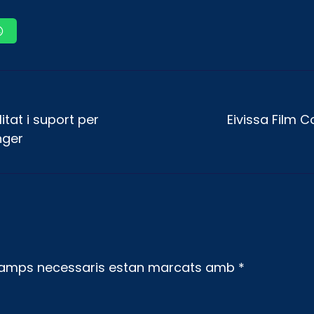
tat i suport per
Eivissa Film 
nger
camps necessaris estan marcats amb
*