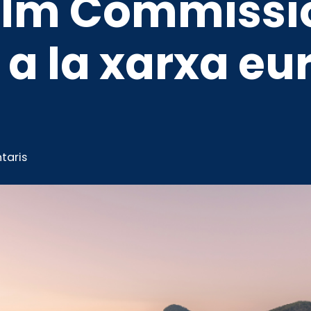
Film Commissi
 a la xarxa e
taris