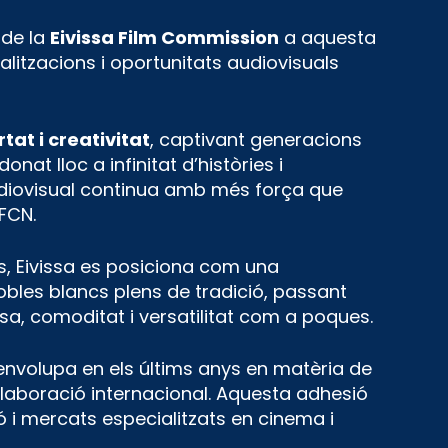
 de la
Eivissa Film Commission
a aquesta
alitzacions i oportunitats audiovisuals
rtat i creativitat
, captivant generacions
nat lloc a infinitat d’històries i
audiovisual continua amb més força que
FCN.
ques, Eivissa es posiciona com una
obles blancs plens de tradició, passant
lesa, comoditat i versatilitat com a poques.
nvolupa en els últims anys en matèria de
l·laboració internacional. Aquesta adhesió
 i mercats especialitzats en cinema i