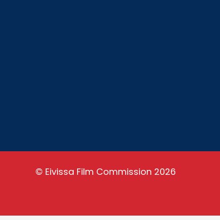
Ibiza Film Commission és una
organització sense ànim de lucre amb
l’objectiu de promoure el turisme
cinematogràfic i fomentar el
desenvolupament del sector
audiovisual a Eivissa. Eivissa és un
paradís per rodar i és la nostra feina
fer-ho saber al món.
©
Eivissa Film Commission
2026