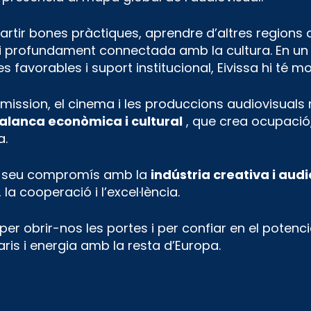
rtir bones pràctiques, aprendre d’altres regions 
na i profundament connectada amb la cultura. En 
favorables i suport institucional, Eivissa hi té mol
ission, el cinema i les produccions audiovisuals n
alanca econòmica i cultural
, que crea ocupació,
a.
el seu compromís amb la
indústria creativa i audi
la cooperació i l’excel·lència.
per obrir-nos les portes i per confiar en el potenci
aris i energia amb la resta d’Europa.