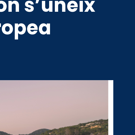
on s’uneix
uropea