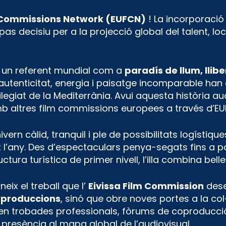
 Commissions Network (EUFCN)
! La incorporació
as decisiu per a la projecció global del talent, loc
t un referent mundial com a
paradís de llum, llibe
autenticitat, energia i paisatge incomparable han do
legiat de la Mediterrània. Avui aquesta història 
mb altres film commissions europees a través d’EU
hivern càlid, tranquil i ple de possibilitats logísti
t l’any. Des d’espectaculars penya-segats fins a p
ctura turística de primer nivell, l’illa combina bel
ix el treball que l’
Eivissa Film Commission
dese
 produccions
, sinó que obre noves portes a la co
 en trobades professionals, fòrums de coproducció
va presència al mapa global de l’audiovisual.