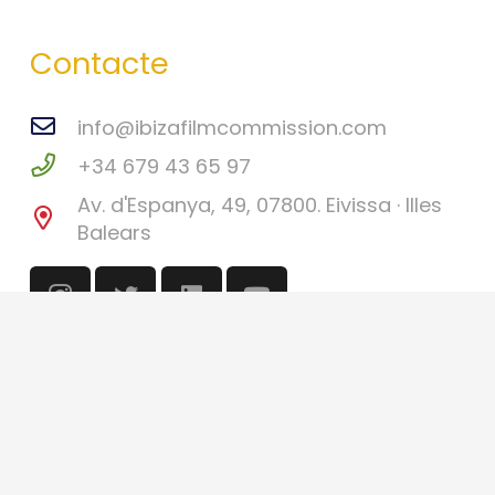
Contacte
info@ibizafilmcommission.com
+34 679 43 65 97
Av. d'Espanya, 49, 07800. Eivissa · Illes
Balears
©
Eivissa Film Commission
2026