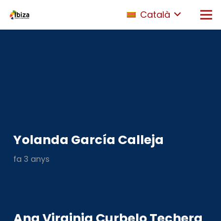
Català
Yolanda García Calleja
fa 3 anys
Ana Virginia Curbelo Techera