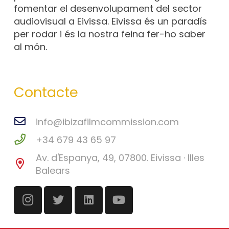
fomentar el desenvolupament del sector
audiovisual a Eivissa. Eivissa és un paradís
per rodar i és la nostra feina fer-ho saber
al món.
Contacte
info@ibizafilmcommission.com
+34 679 43 65 97
Av. d'Espanya, 49, 07800. Eivissa · Illes
Balears