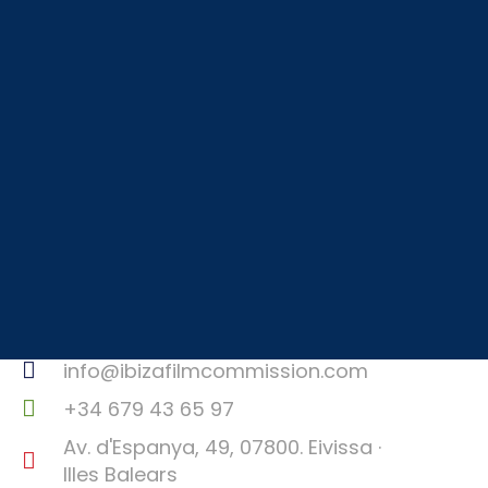
Contacte
info@ibizafilmcommission.com
+34 679 43 65 97
Av. d'Espanya, 49, 07800. Eivissa ·
Illes Balears