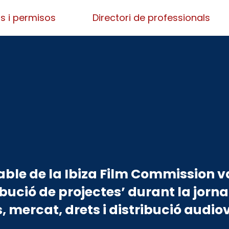
s i permisos
Directori de professionals
le de la Ibiza Film Commission va
bució de projectes’ durant la jorna
, mercat, drets i distribució audiov