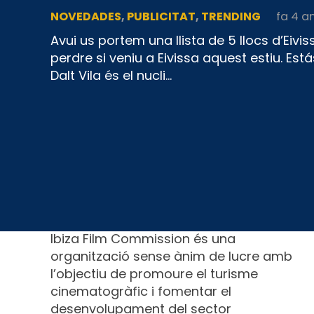
NOVEDADES
,
PUBLICITAT
,
TRENDING
fa 4 a
Avui us portem una llista de 5 llocs d’Eiv
perdre si veniu a Eivissa aquest estiu. Estás
Dalt Vila és el nucli…
Sobre nosaltres
Ibiza Film Commission és una
organització sense ànim de lucre amb
l’objectiu de promoure el turisme
cinematogràfic i fomentar el
desenvolupament del sector