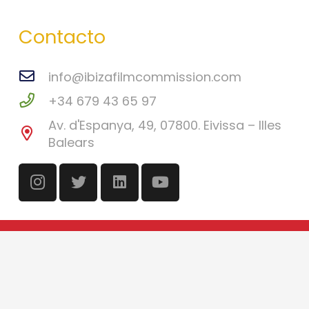
Contacto
info@ibizafilmcommission.com
+34 679 43 65 97
Av. d'Espanya, 49, 07800. Eivissa – Illes
Balears
©
Ibiza Film Commission
2026