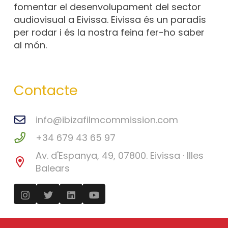
fomentar el desenvolupament del sector
audiovisual a Eivissa. Eivissa és un paradís
per rodar i és la nostra feina fer-ho saber
al món.
Contacte
info@ibizafilmcommission.com
+34 679 43 65 97
Av. d'Espanya, 49, 07800. Eivissa · Illes
Balears