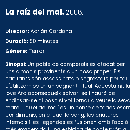
La raíz del mal
.
2008.
Director:
Adrián Cardona
Duració:
80 minutes
Gènere:
Terror
Sinopsi:
Un poble de camperols és atacat per
uns dimonis provinents d'un bosc proper. Els
habitants són assassinats o segrestats per tal
d'utilitzar-los en un sagnant ritual. Aquesta nit l
jove Ara aconsegueix salvar-se i haurà de
endinsar-se al bosc si vol tornar a veure la sev
mare. 'L'arrel del mal' és un conte de fades escri
per dimonis, en el qual la sang, les criatures
infernals i les llegendes es fusionen amb l'acció
més exagerada i una estètica de conte pròpia