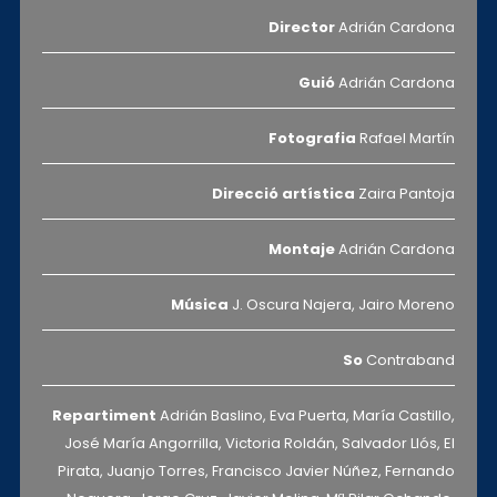
Director
Adrián Cardona
Guió
Adrián Cardona
Fotografia
Rafael Martín
Direcció artística
Zaira Pantoja
Montaje
Adrián Cardona
Música
J. Oscura Najera, Jairo Moreno
So
Contraband
Repartiment
Adrián Baslino, Eva Puerta, María Castillo,
José María Angorrilla, Victoria Roldán, Salvador Llós, El
Pirata, Juanjo Torres, Francisco Javier Núñez, Fernando