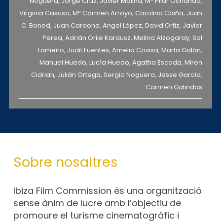
Noguera, Jorge Cruz, Javier Molina, Mª Pilar Ochando,
Virginia Casuso, Mª Carmen Arroyo, Carolina Caiña, Juan
C. Boned, Juan Cardona, Angel López, David Ortiz, Javier
Perea, Adrián Orile Karausz, Melina Alzogaray, Sol
Lameiro, Judit Fuentes, Amelia Covisa, Marta Galán,
Manuel Huedo, Lucía Huedo, Agatha Escoda, Miren
Cidrian, Julián Ortega, Sergio Noguera, Jesse García,
Carmen Galindos
Sobre nosaltres
Ibiza Film Commission és una organització
sense ànim de lucre amb l’objectiu de
promoure el turisme cinematogràfic i