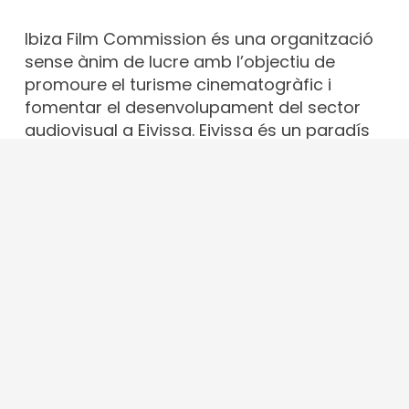
Ibiza Film Commission és una organització
sense ànim de lucre amb l’objectiu de
promoure el turisme cinematogràfic i
fomentar el desenvolupament del sector
audiovisual a Eivissa. Eivissa és un paradís
per rodar i és la nostra feina fer-ho saber
al món.
Contacte
info@ibizafilmcommission.com
+34 679 43 65 97
Av. d'Espanya, 49, 07800. Eivissa · Illes
Balears