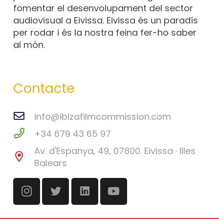
fomentar el desenvolupament del sector
audiovisual a Eivissa. Eivissa és un paradís
per rodar i és la nostra feina fer-ho saber
al món.
Contacte
info@ibizafilmcommission.com
+34 679 43 65 97
Av. d'Espanya, 49, 07800. Eivissa · Illes
Balears