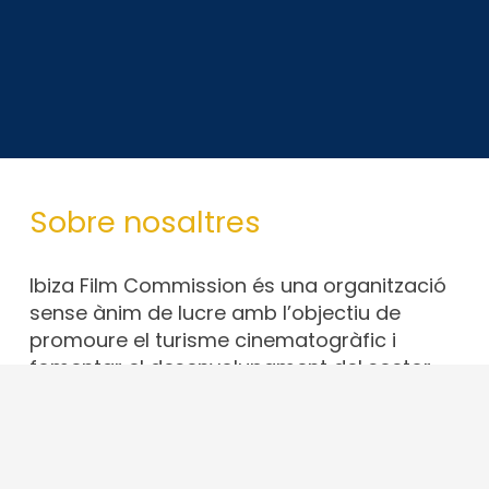
Sobre nosaltres
Ibiza Film Commission és una organització
sense ànim de lucre amb l’objectiu de
promoure el turisme cinematogràfic i
fomentar el desenvolupament del sector
audiovisual a Eivissa. Eivissa és un paradís
per rodar i és la nostra feina fer-ho saber
al món.