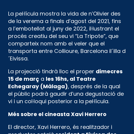
La pel·lícula mostra la vida de n’Olivier des
de la verema a finals d’agost del 2021, fins
a l’embotellat al juny de 2022, il·lustrant el
procés creatiu del seu vi “La Tripote”, que
comparteix nom amb el veler que el
transporta entre Collioure, Barcelona il´illa d
´Eivissa.
La projecció tindrà lloc el proper
dimecres
15 de març
a
les 16hs, al Teatre
Echegaray (Màlaga)
, després de la qual
el públic podrà gaudir d’una degustació de
vi i un col·loqui posterior a la pel·lícula.
Més sobre el cineasta Xavi Herrero
El director, Xavi Herrero, és realitzador i