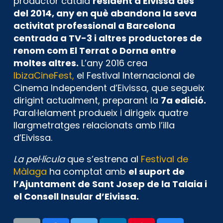
productor català
resident a Eivissa des
del 2014, any en què abandona la seva
activitat professional a Barcelona
centrada a TV-3 i altres productores de
renom com El Terrat o Dorna entre
moltes altres.
L’any 2016 crea
IbizaCineFest,
el Festival Internacional de
Cinema Independent d’Eivissa, que segueix
dirigint actualment, preparant la
7a edició.
Paral·lelament produeix i dirigeix quatre
llargmetratges relacionats amb l’illa
d’Eivissa.
La pel·lícula
que s’estrena al
Festival de
Màlaga
ha comptat amb
el suport de
l’Ajuntament de Sant Josep de la Talaia i
el Consell Insular d’Eivissa.