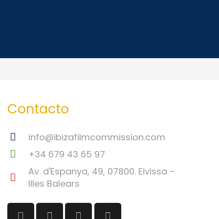
Contacto
info@ibizafilmcommission.com
+34 679 43 65 97
Av. d'Espanya, 49, 07800. Eivissa –
Illes Balears