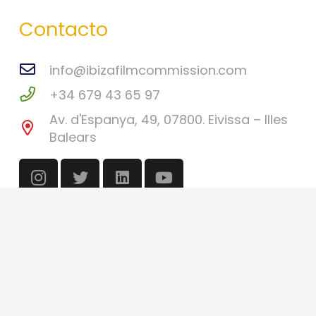
Contacto
info@ibizafilmcommission.com
+34 679 43 65 97
Av. d'Espanya, 49, 07800. Eivissa – Illes
Balears
©
Ibiza Film Commission
2026